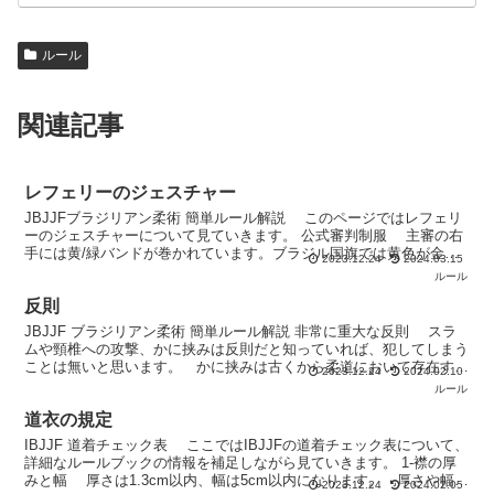
ルール
関連記事
レフェリーのジェスチャー
JBJJFブラジリアン柔術 簡単ルール解説 このページではレフェリ
ーのジェスチャーについて見ていきます。 公式審判制服 主審の右
手には黄/緑バンドが巻かれています。ブラジル国旗では黄色が金と
2023.12.24
2024.03.15
鉱物資源を、緑色が森林を表しているようです。 ...
ルール
反則
JBJJF ブラジリアン柔術 簡単ルール解説 非常に重大な反則 スラ
ムや頸椎への攻撃、かに挟みは反則だと知っていれば、犯してしまう
ことは無いと思います。 かに挟みは古くから柔道において存在する
2023.12.24
2024.02.10
技ですが、掛けられた方が抵抗した際に膝関節やじ...
ルール
道衣の規定
IBJJF 道着チェック表 ここではIBJJFの道着チェック表について、
詳細なルールブックの情報を補足しながら見ていきます。 1-襟の厚
みと幅 厚さは1.3cm以内、幅は5cm以内になります。 厚さや幅が
2023.12.24
2024.02.05