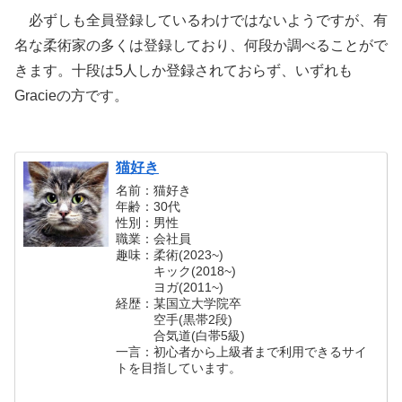
必ずしも全員登録しているわけではないようですが、有
名な柔術家の多くは登録しており、何段か調べることがで
きます。十段は5人しか登録されておらず、いずれも
Gracieの方です。
猫好き
名前：猫好き
年齢：30代
性別：男性
職業：会社員
趣味：柔術(2023~)
キック(2018~)
ヨガ(2011~)
経歴：某国立大学院卒
空手(黒帯2段)
合気道(白帯5級)
一言：初心者から上級者まで利用できるサイ
トを目指しています。