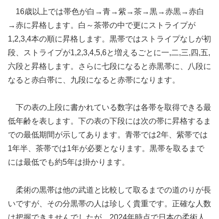
16歳以上では帯色が白→青→紫→茶→黒→赤黒→赤白
→赤に昇格します。白～茶帯の中で更にストライプが
1,2,3,4本の順に昇格します。黒帯ではストライプなしが初
段、ストライプが1,2,3,4,5,6と増えるごとに一,二,三,四,五,
六段と昇格します。さらに七段になると赤黒帯に、八段に
なると赤白帯に、九段になると赤帯になります。
下の表の上段に書かれている数字は各帯を取得できる最
低年齢を表します。下の表の下段には次の帯に昇格するま
での最低期間が示してあります。青帯では2年、紫帯では
1年半、茶帯では1年が必要となります。黒帯を取るまで
には最低でも約5年は掛かります。
柔術の黒帯は他の武道と比較して取るまでの道のりが長
いですが、その分黒帯の人は珍しく貴重です。正確な人数
は把握できませんでしたが、2024年時点で日本の柔術人