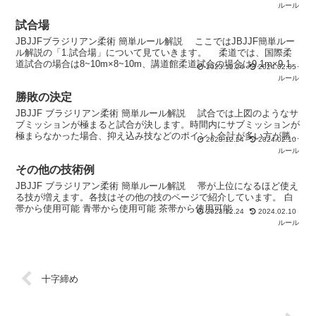
あり過ぎると相手選手が襟を掴みに...
ルール
試合場
JBJJFブラジリアン柔術 簡単ルール解説 ここではJBJJF簡単ルー
ル解説の「1.試合場」について見ていきます。 柔道では、国際柔
道試合の場合は8~10m×8~10m、講道館柔道試合の場合は9.1m×9.1m
2023.12.24
2024.02.05
と定められています。柔術に...
ルール
勝敗の決定
JBJJF ブラジリアン柔術 簡単ルール解説 試合では上図のようなサ
ブミッションが極まると試合が決します。時間内にサブミッションが
極まらなかった場合、抑え込み技などのポイント合計が多い方が勝ち
2023.12.24
2024.02.10
になります。 各技についてはサブミッションの...
ルール
その他の技術例
JBJJF ブラジリアン柔術 簡単ルール解説 帯が上位になるほど使え
る技が増えます。各技はその他の技のページで紹介しています。 白
帯から使用可能 青帯から使用可能 茶帯から使用可能
2023.12.24
2024.02.10
ルール
十字締め