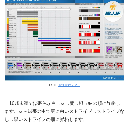
IBJJF
帯制度ポスター
16歳未満では帯色が白→灰→黄→橙→緑の順に昇格し
ます。灰～緑帯の中で更に白いストライプ→ストライプな
し→黒いストライプの順に昇格します。