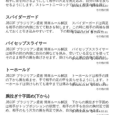
相手に背を向けるようにして相手の片足を抱え込み、自分の体を反ら
せるようにします。ストレートニーロックではなく相手の膝を捩じる
2023.12.26
2024.02.11
ヒールフックになってしまうと非常に重大な反則と...
その他の技
スパイダーガード
JBJJF ブラジリアン柔術 簡単ルール解説 スパイダーガードは両足
を相手の肘の内側に当てて動きを制します。この時に相手の両袖を掴
んでおくと引き込みやすいです。 下の動画ではスパイダーガード
2023.12.26
2024.02.11
の他にラッソガードやデラヒーバガードも出てきま...
その他の技
バイセップスライサー
JBJJF ブラジリアン柔術 簡単ルール解説 バイセップススライサー
は相手の肘の内側に自分の脚などを挟み、空いている足などを使って
そのまま相手の腕を曲げさせます。掛けられると腕の内側の筋肉が圧
2023.12.26
2024.02.11
迫されて非常に痛いです。 下の動画では再度か...
その他の技
トーホールド
JBJJF ブラジリアン柔術 簡単ルール解説 トーホールドは相手の踵
の下から腕を絡ませ、手で相手の足の甲を反らせるようにします。ト
ーホールドは掛けられても途中までは痛みを感じにくいですが、負傷
2023.12.26
2024.02.11
しない内にタップしましょう。トーホールドではな...
その他の技
腕拉ぎ十字固め(下から)
JBJJF ブラジリアン柔術 簡単ルール解説 下からの腕拉ぎ十字固め
は相手がトップポジションの状態で、相手の片手を自分の胸付近で固
め、相手のもう片方の腕を両足で挟み、自分の体を反らせます。
2023.12.26
2024.02.11
下の動画では下からの腕拉ぎ十字固めのコツがまと...