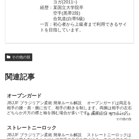
ヨガ(2011~)
経歴：某国立大学院卒
空手(黒帯2段)
合気道(白帯5級)
一言：初心者から上級者まで利用できるサイ
トを目指しています。
その他の技
関連記事
オープンガード
JBJJF ブラジリアン柔術 簡単ルール解説 オープンガードは両足を
相手の腰・肩・腕に当て、相手の動きを制します。両腕は相手の左右
どちらか片方の襟と袖を掴む場合が多いです。柔術のウォーミングア
2023.12.26
2024.02.11
ップなどで行う足回しはオープンガードの際に多用...
その他の技
ストレートニーロック
JBJJF ブラジリアン柔術 簡単ルール解説 ストレートニーロックは