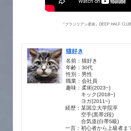
『ブラジリアン柔術』DEEP HALF CLU
猫好き
名前：猫好き
年齢：30代
性別：男性
職業：会社員
趣味：柔術(2023~)
キック(2018~)
ヨガ(2011~)
経歴：某国立大学院卒
空手(黒帯2段)
合気道(白帯5級)
一言：初心者から上級者ま