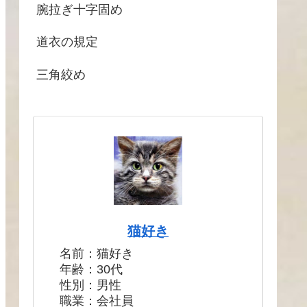
腕拉ぎ十字固め
道衣の規定
三角絞め
猫好き
名前：猫好き
年齢：30代
性別：男性
職業：会社員