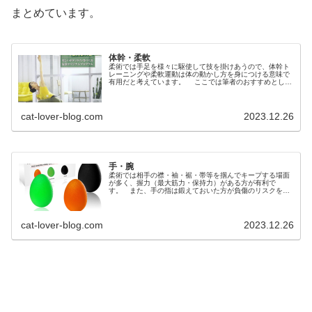
まとめています。
体幹・柔軟
柔術では手足を様々に駆使して技を掛けあうので、体幹ト
レーニングや柔軟運動は体の動かし方を身につける意味で
有用だと考えています。 ここでは筆者のおすすめとして
ヨガ・自重トレーニングを紹介させていただきます。 筆
者はマットの前でDVDを流し、...
cat-lover-blog.com
2023.12.26
手・腕
柔術では相手の襟・袖・裾・帯等を掴んでキープする場面
が多く、握力（最大筋力・保持力）がある方が有利で
す。 また、手の指は鍛えておいた方が負傷のリスクを抑
えられ、練習を継続できます。 ここでは筆者が使用した
ことのある手・腕のトレーニングアイ...
cat-lover-blog.com
2023.12.26